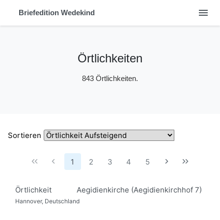
menu
Briefedition Wedekind
Örtlichkeiten
843 Örtlichkeiten.
Sortieren
1
2
3
4
5
Örtlichkeit
Aegidienkirche (Aegidienkirchhof 7)
Hannover, Deutschland