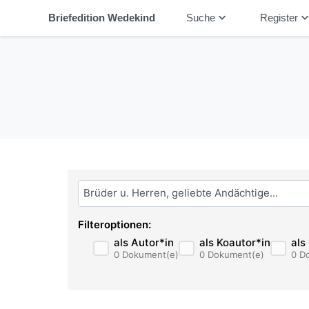
keyboard_arrow_down
keyboard_arrow_
Briefedition Wedekind
Suche
Register
Bitte geben Sie hier ihren Suchbegriff ein:
Filteroptionen:
als Autor*in
als Koautor*in
als
0 Dokument(e)
0 Dokument(e)
0 D