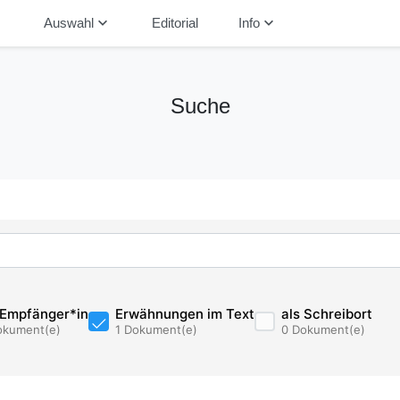
down
keyboard_arrow_down
keyboard_arrow_down
Auswahl
Editorial
Info
Suche
 Empfänger*in
Erwähnungen im Text
als Schreibort
okument(e)
1 Dokument(e)
0 Dokument(e)