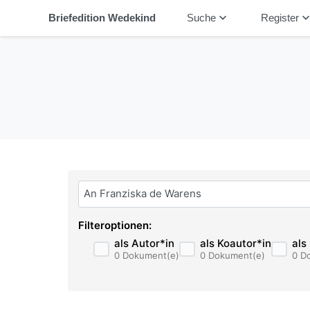
keyboard_arrow_down
keyboard_arrow_
Briefedition Wedekind
Suche
Register
Bitte geben Sie hier ihren Suchbegriff ein:
Filteroptionen:
als Autor*in
als Koautor*in
als
0 Dokument(e)
0 Dokument(e)
0 D