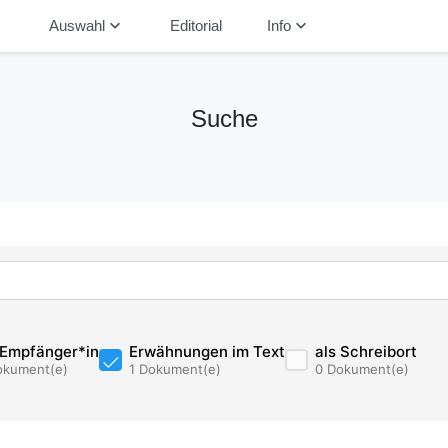
down
keyboard_arrow_down
keyboard_arrow_down
Auswahl
Editorial
Info
Suche
 Empfänger*in
Erwähnungen im Text
als Schreibort
okument(e)
1 Dokument(e)
0 Dokument(e)