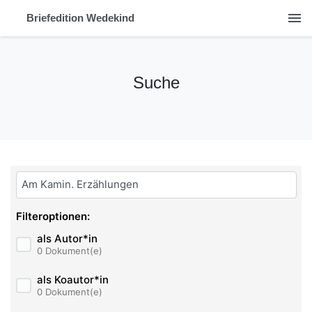
menu
Briefedition Wedekind
Suche
Bitte geben Sie hier ihren Suchbegriff ein:
Filteroptionen:
als Autor*in
0 Dokument(e)
als Koautor*in
0 Dokument(e)