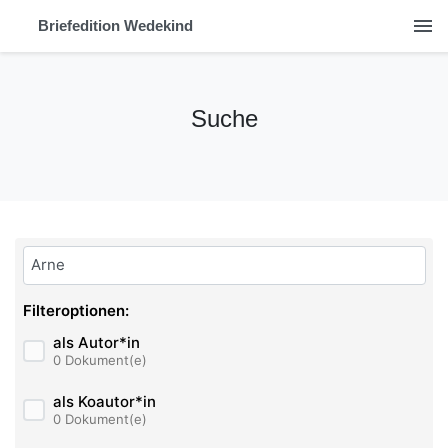
menu
Briefedition Wedekind
Suche
Bitte geben Sie hier ihren Suchbegriff ein:
Filteroptionen:
als Autor*in
0 Dokument(e)
als Koautor*in
0 Dokument(e)