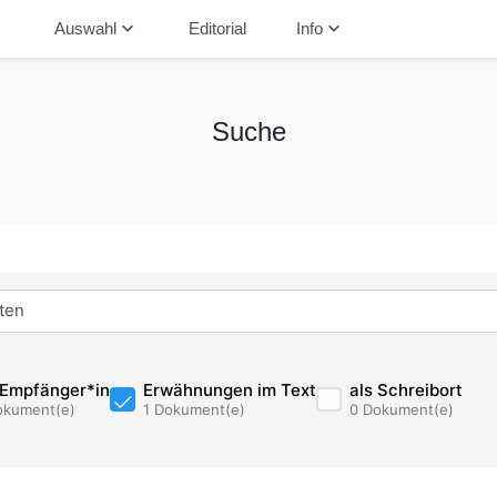
down
keyboard_arrow_down
keyboard_arrow_down
Auswahl
Editorial
Info
Suche
 Empfänger*in
Erwähnungen im Text
als Schreibort
okument(e)
1 Dokument(e)
0 Dokument(e)