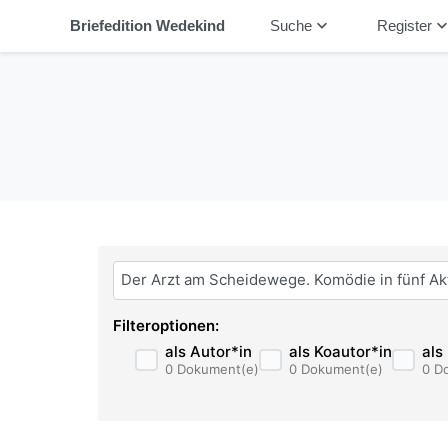
keyboard_arrow_down
keyboard_arrow_
Briefedition Wedekind
Suche
Register
Bitte geben Sie hier ihren Suchbegriff ein:
Filteroptionen:
als Autor*in
als Koautor*in
als
0 Dokument(e)
0 Dokument(e)
0 D