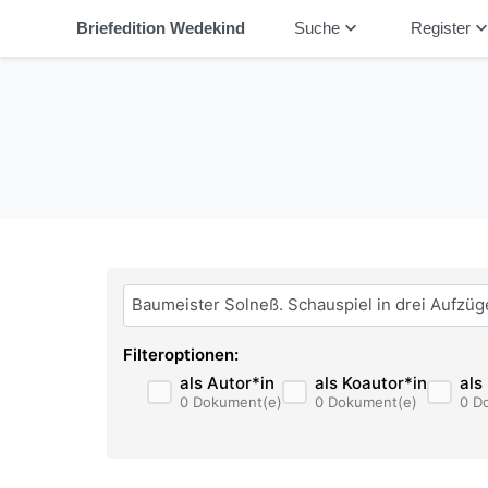
keyboard_arrow_down
keyboard_arrow_
Briefedition Wedekind
Suche
Register
Bitte geben Sie hier ihren Suchbegriff ein:
Filteroptionen:
als Autor*in
als Koautor*in
als
0 Dokument(e)
0 Dokument(e)
0 D