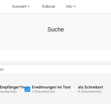
down
keyboard_arrow_down
keyboard_arrow_down
Auswahl
Editorial
Info
Suche
 Empfänger*in
Erwähnungen im Text
als Schreibort
okument(e)
3 Dokument(e)
0 Dokument(e)