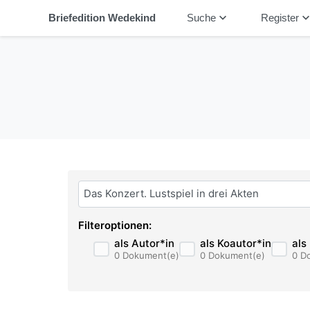
keyboard_arrow_down
keyboard_arrow_
Briefedition Wedekind
Suche
Register
Bitte geben Sie hier ihren Suchbegriff ein:
Filteroptionen:
als Autor*in
als Koautor*in
als
0 Dokument(e)
0 Dokument(e)
0 D