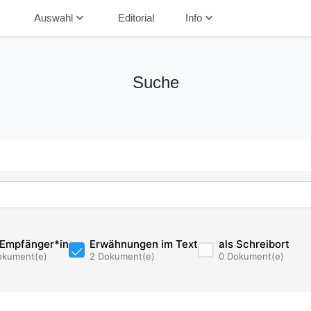
down
keyboard_arrow_down
keyboard_arrow_down
Auswahl
Editorial
Info
Suche
 Empfänger*in
Erwähnungen im Text
als Schreibort
okument(e)
2 Dokument(e)
0 Dokument(e)