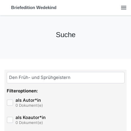
menu
Briefedition Wedekind
Suche
Bitte geben Sie hier ihren Suchbegriff ein:
Filteroptionen:
als Autor*in
0 Dokument(e)
als Koautor*in
0 Dokument(e)