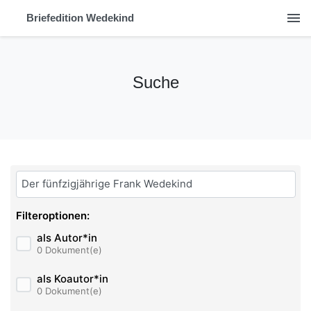
menu
Briefedition Wedekind
Suche
Bitte geben Sie hier ihren Suchbegriff ein:
Filteroptionen:
als Autor*in
0 Dokument(e)
als Koautor*in
0 Dokument(e)