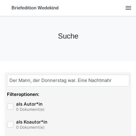
menu
Briefedition Wedekind
Suche
Bitte geben Sie hier ihren Suchbegriff ein:
Filteroptionen:
als Autor*in
0 Dokument(e)
als Koautor*in
0 Dokument(e)