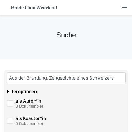
menu
Briefedition Wedekind
Suche
Bitte geben Sie hier ihren Suchbegriff ein:
Filteroptionen:
als Autor*in
0 Dokument(e)
als Koautor*in
0 Dokument(e)