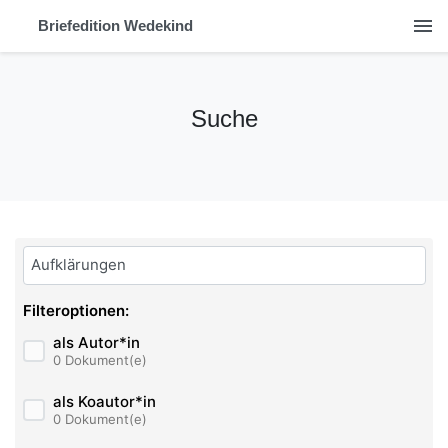
menu
Briefedition Wedekind
Suche
Bitte geben Sie hier ihren Suchbegriff ein:
Filteroptionen:
als Autor*in
0 Dokument(e)
als Koautor*in
0 Dokument(e)