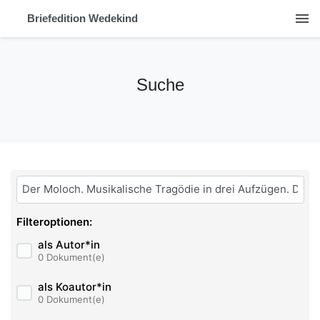
menu
Briefedition Wedekind
Suche
Bitte geben Sie hier ihren Suchbegriff ein:
Filteroptionen:
als Autor*in
0 Dokument(e)
als Koautor*in
0 Dokument(e)