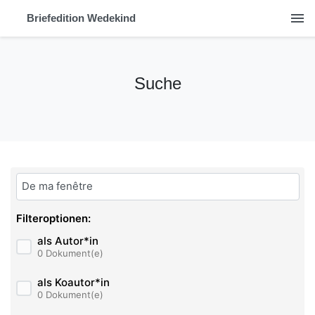
menu
Briefedition Wedekind
Suche
Bitte geben Sie hier ihren Suchbegriff ein:
Filteroptionen:
als Autor*in
0 Dokument(e)
als Koautor*in
0 Dokument(e)