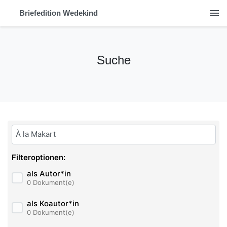
menu
Briefedition Wedekind
Suche
Bitte geben Sie hier ihren Suchbegriff ein:
Filteroptionen:
als Autor*in
0 Dokument(e)
als Koautor*in
0 Dokument(e)