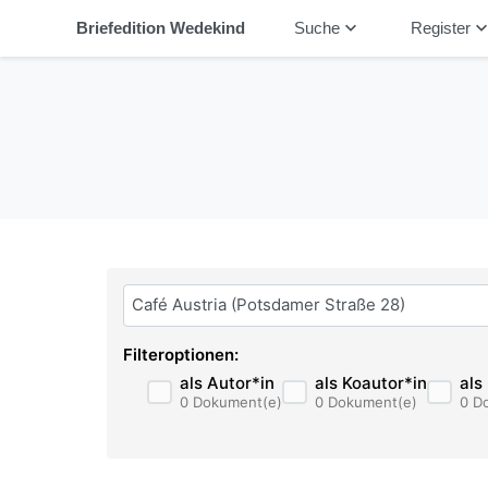
keyboard_arrow_down
keyboard_arrow_
Briefedition Wedekind
Suche
Register
Bitte geben Sie hier ihren Suchbegriff ein:
Filteroptionen:
als Autor*in
als Koautor*in
als
0 Dokument(e)
0 Dokument(e)
0 D