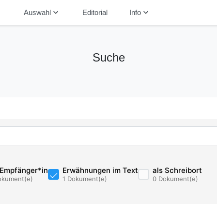
down
keyboard_arrow_down
keyboard_arrow_down
Auswahl
Editorial
Info
Suche
 Empfänger*in
Erwähnungen im Text
als Schreibort
okument(e)
1 Dokument(e)
0 Dokument(e)