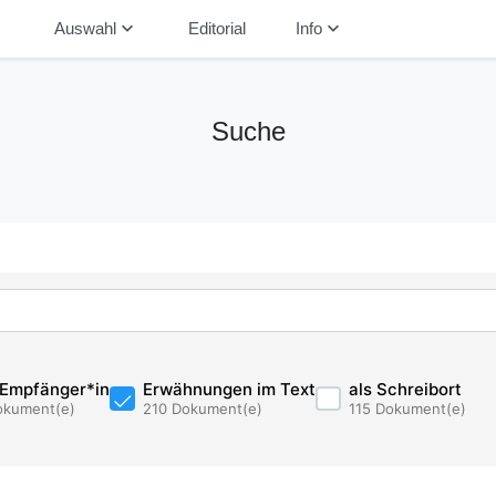
down
keyboard_arrow_down
keyboard_arrow_down
Auswahl
Editorial
Info
Suche
 Empfänger*in
Erwähnungen im Text
als Schreibort
okument(e)
210 Dokument(e)
115 Dokument(e)