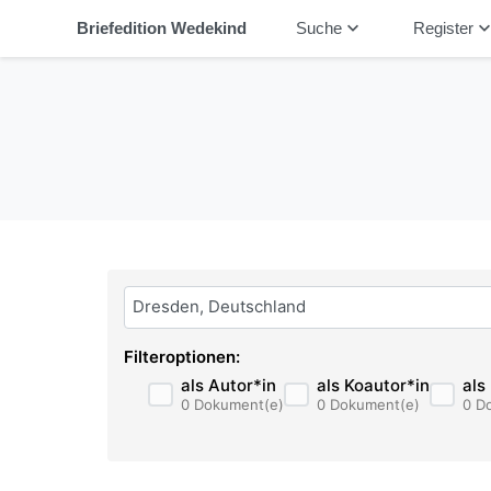
keyboard_arrow_down
keyboard_arrow_
Briefedition Wedekind
Suche
Register
Bitte geben Sie hier ihren Suchbegriff ein:
Filteroptionen:
als Autor*in
als Koautor*in
als
0 Dokument(e)
0 Dokument(e)
0 D