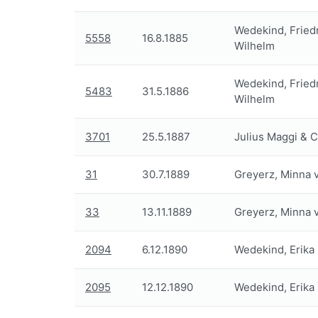
Wedekind, Fried
5558
16.8.1885
Wilhelm
Wedekind, Fried
5483
31.5.1886
Wilhelm
3701
25.5.1887
Julius Maggi & C
31
30.7.1889
Greyerz, Minna 
33
13.11.1889
Greyerz, Minna 
2094
6.12.1890
Wedekind, Erika
2095
12.12.1890
Wedekind, Erika