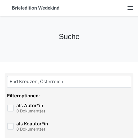
menu
Briefedition Wedekind
Suche
Bitte geben Sie hier ihren Suchbegriff ein:
Filteroptionen:
als Autor*in
0 Dokument(e)
als Koautor*in
0 Dokument(e)