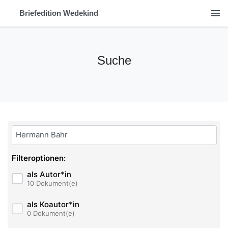
menu
Briefedition Wedekind
Suche
Bitte geben Sie hier ihren Suchbegriff ein:
Filteroptionen:
als Autor*in
10 Dokument(e)
als Koautor*in
0 Dokument(e)