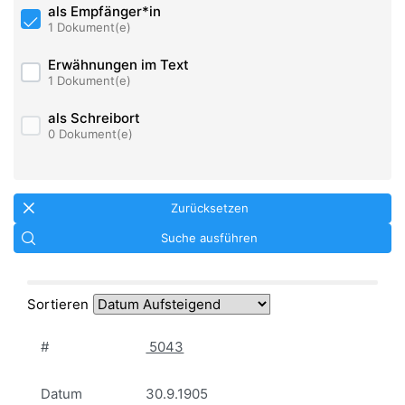
als Empfänger*in
1 Dokument(e)
Erwähnungen im Text
1 Dokument(e)
als Schreibort
0 Dokument(e)
Zurücksetzen
Suche ausführen
Sortieren
#
5043
Datum
30.9.1905