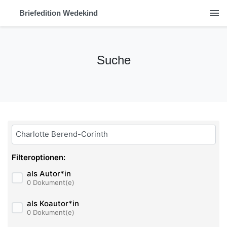
menu
Briefedition Wedekind
Suche
Bitte geben Sie hier ihren Suchbegriff ein:
Filteroptionen:
als Autor*in
0 Dokument(e)
als Koautor*in
0 Dokument(e)