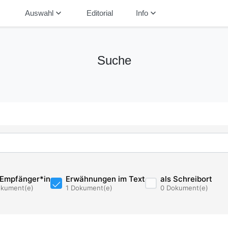
down
keyboard_arrow_down
keyboard_arrow_down
Auswahl
Editorial
Info
Suche
 Empfänger*in
Erwähnungen im Text
als Schreibort
okument(e)
1 Dokument(e)
0 Dokument(e)