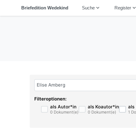
keyboard_arrow_down
keyboard_arrow_
Briefedition Wedekind
Suche
Register
Bitte geben Sie hier ihren Suchbegriff ein:
Filteroptionen:
als Autor*in
als Koautor*in
als
0 Dokument(e)
0 Dokument(e)
1 D