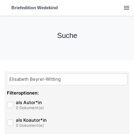
menu
Briefedition Wedekind
Suche
Bitte geben Sie hier ihren Suchbegriff ein:
Filteroptionen:
als Autor*in
0 Dokument(e)
als Koautor*in
0 Dokument(e)