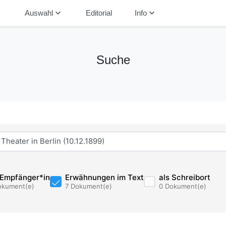
down
keyboard_arrow_down
keyboard_arrow_down
Auswahl
Editorial
Info
Suche
 Empfänger*in
Erwähnungen im Text
als Schreibort
okument(e)
7 Dokument(e)
0 Dokument(e)