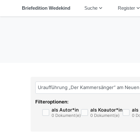
keyboard_arrow_down
keyboard_arrow_
Briefedition Wedekind
Suche
Register
Bitte geben Sie hier ihren Suchbegriff ein:
Filteroptionen:
als Autor*in
als Koautor*in
als
0 Dokument(e)
0 Dokument(e)
0 D