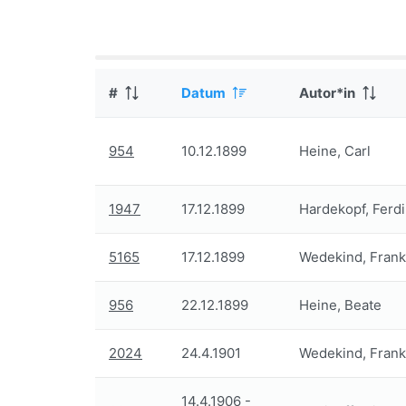
#
Datum
Autor*in
954
10.12.1899
Heine, Carl
1947
17.12.1899
Hardekopf, Ferd
5165
17.12.1899
Wedekind, Frank
956
22.12.1899
Heine, Beate
2024
24.4.1901
Wedekind, Frank
14.4.1906
-