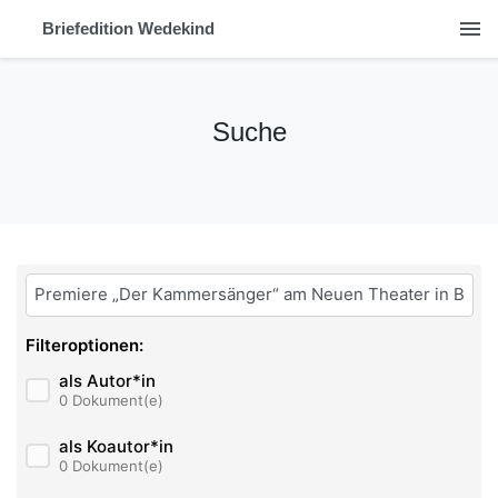
menu
Briefedition Wedekind
Suche
Bitte geben Sie hier ihren Suchbegriff ein:
Filteroptionen:
als Autor*in
0 Dokument(e)
als Koautor*in
0 Dokument(e)