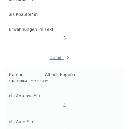
als Koautor*in
Erwähnungen im Text
3
Details
Person
Albert, Eugen d’
*
10.4.1864
-
†
3.3.1932
als Adressat*in
1
als Autor*in