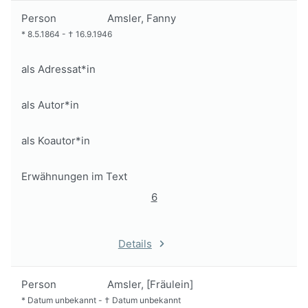
Person
Amsler, Fanny
*
8.5.1864
-
†
16.9.1946
als Adressat*in
als Autor*in
als Koautor*in
Erwähnungen im Text
6
Details
Person
Amsler, [Fräulein]
*
Datum unbekannt
-
†
Datum unbekannt