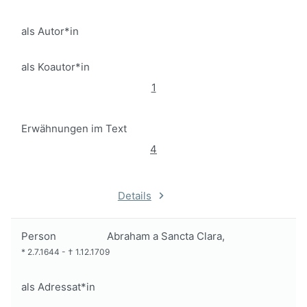
als Autor*in
als Koautor*in
1
Erwähnungen im Text
4
Details
Person
Abraham a Sancta Clara,
*
2.7.1644
-
†
1.12.1709
als Adressat*in