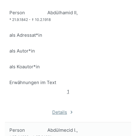
Person
Abdülhamid II,
*
21.9.1842
-
†
10.2.1918
als Adressat*in
als Autor*in
als Koautor*in
Erwähnungen im Text
1
Details
Person
Abdülmecid I.,