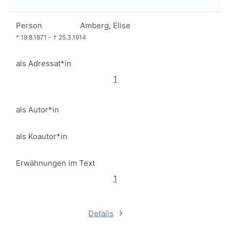
Person
Amberg, Elise
*
19.8.1871
-
†
25.3.1914
als Adressat*in
1
als Autor*in
als Koautor*in
Erwähnungen im Text
1
Details