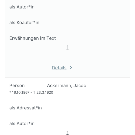
als Autor*in
als Koautor*in
Erwähnungen im Text
1
Details
Person
Ackermann, Jacob
*
19.10.1867
-
†
23.3.1920
als Adressat*in
als Autor*in
1