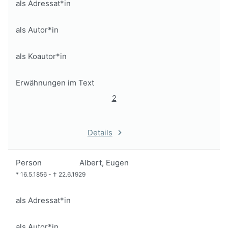
als Adressat*in
als Autor*in
als Koautor*in
Erwähnungen im Text
2
Details
Person
Albert, Eugen
*
16.5.1856
-
†
22.6.1929
als Adressat*in
als Autor*in