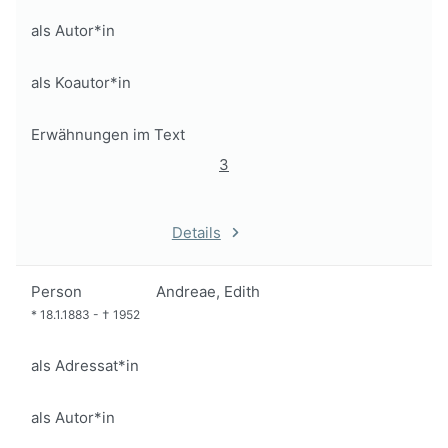
als Autor*in
als Koautor*in
Erwähnungen im Text
3
Details
Person
Andreae, Edith
*
18.1.1883
-
†
1952
als Adressat*in
als Autor*in