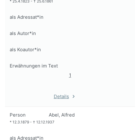
*
25.4.1823
-
†
25.6.1861
als Adressat*in
als Autor*in
als Koautor*in
Erwähnungen im Text
1
Details
Person
Abel, Alfred
*
12.3.1879
-
†
12.12.1937
als Adressat*in