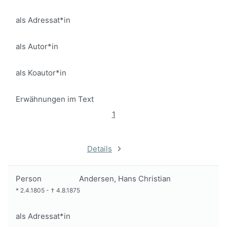
als Adressat*in
als Autor*in
als Koautor*in
Erwähnungen im Text
1
Details
Person
Andersen, Hans Christian
*
2.4.1805
-
†
4.8.1875
als Adressat*in