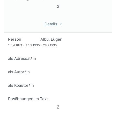
2
Details
Person
Albu, Eugen
*
5.4.1871
-
†
1.2.1935
-
28.2.1935
als Adressat*in
als Autor*in
als Koautor*in
Erwähnungen im Text
7