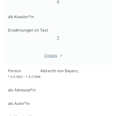
3
als Koautor*in
Erwähnungen im Text
7
Details
Person
Albrecht von Bayern,
*
3.5.1905
-
†
8.7.1996
als Adressat*in
als Autor*in