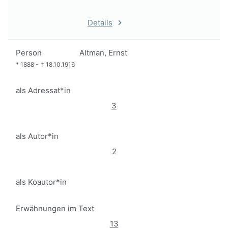
Details
Person
Altman, Ernst
*
1888
-
†
18.10.1916
als Adressat*in
3
als Autor*in
2
als Koautor*in
Erwähnungen im Text
13