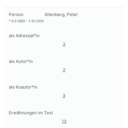
Person
Altenberg, Peter
*
9.3.1859
-
†
8.1.1919
als Adressat*in
2
als Autor*in
2
als Koautor*in
3
Erwähnungen im Text
13