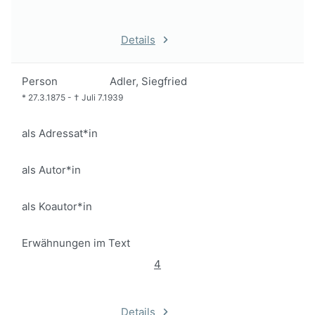
Details
Person
Adler, Siegfried
*
27.3.1875
-
†
Juli 7.1939
als Adressat*in
als Autor*in
als Koautor*in
Erwähnungen im Text
4
Details