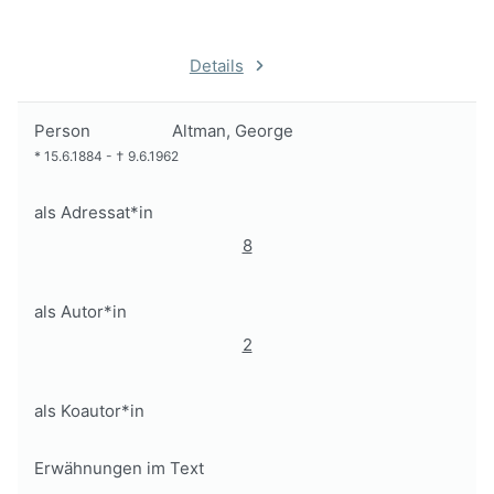
Details
Person
Altman, George
*
15.6.1884
-
†
9.6.1962
als Adressat*in
8
als Autor*in
2
als Koautor*in
Erwähnungen im Text