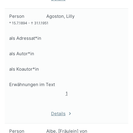
Person
Agoston, Lilly
*
15.7.1894
-
†
31.1.1951
als Adressat*in
als Autor*in
als Koautor*in
Erwähnungen im Text
1
Details
Person
Albe, [Fräulein] von