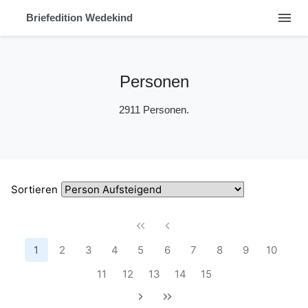
menu
Briefedition Wedekind
Personen
2911 Personen.
Sortieren
1
2
3
4
5
6
7
8
9
10
11
12
13
14
15