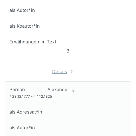
als Autor*in
als Koautor*in
Erwähnungen im Text
3
Details
Person
Alexander I.,
*
23.12.1777
-
†
1.12.1825
als Adressat*in
als Autor*in