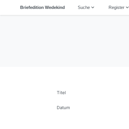
keyboard_arrow_down
keyboard_arrow_
Briefedition Wedekind
Suche
Register
Titel
Datum