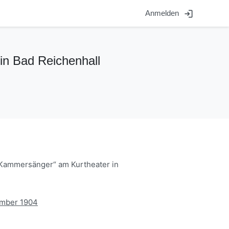
login
Anmelden
in Bad Reichenhall
 Kammersänger“ am Kurtheater in
ember 1904