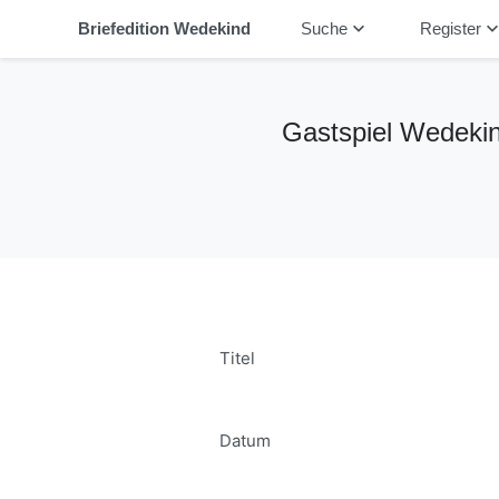
keyboard_arrow_down
keyboard_arrow_
Briefedition Wedekind
Suche
Register
Gastspiel Wedekin
Titel
Datum