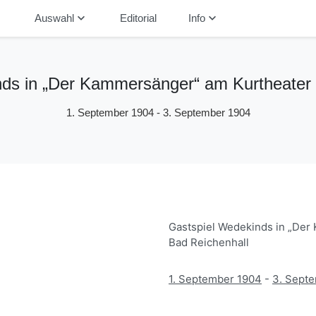
down
keyboard_arrow_down
keyboard_arrow_down
Auswahl
Editorial
Info
ds in „Der Kammersänger“ am Kurtheater 
1. September 1904
-
3. September 1904
Gastspiel Wedekinds in „Der
Bad Reichenhall
1. September 1904
-
3. Sept