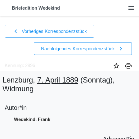
menu
Briefedition Wedekind
chevron_left
Vorheriges Korrespondenzstück
chevron_right
Nachfolgendes Korrespondenzstück
star
print
Kennung: 2896
Lenzburg,
7. April 1889
(Sonntag)
,
Widmung
Autor*in
Wedekind, Frank
Adressat*in