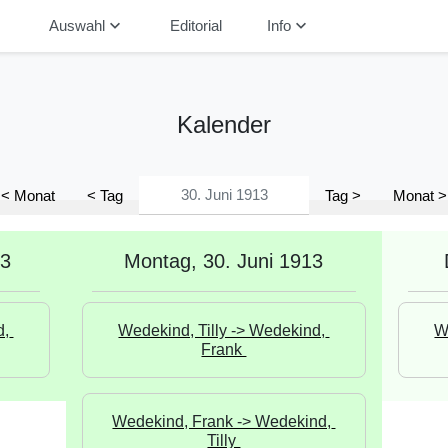
down
keyboard_arrow_down
keyboard_arrow_down
Auswahl
Editorial
Info
Kalender
< Monat
< Tag
Tag >
Monat >
13
Montag, 30. Juni 1913
, 
Wedekind, Tilly -> Wedekind, 
W
Frank 
Wedekind, Frank -> Wedekind, 
Tilly 