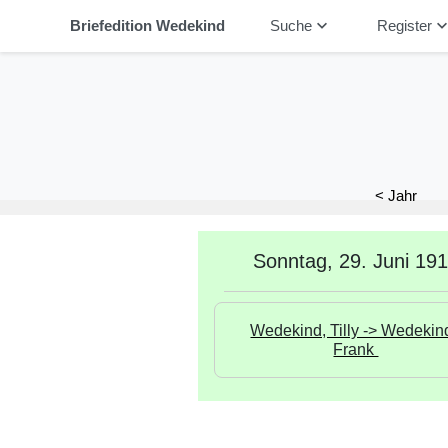
keyboard_arrow_down
keyboard_arrow_
Briefedition Wedekind
Suche
Register
< Jahr
Sonntag, 29. Juni 19
Wedekind, Tilly -> Wedekind
Frank 