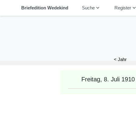
keyboard_arrow_down
keyboard_arrow_
Briefedition Wedekind
Suche
Register
< Jahr
Freitag, 8. Juli 1910