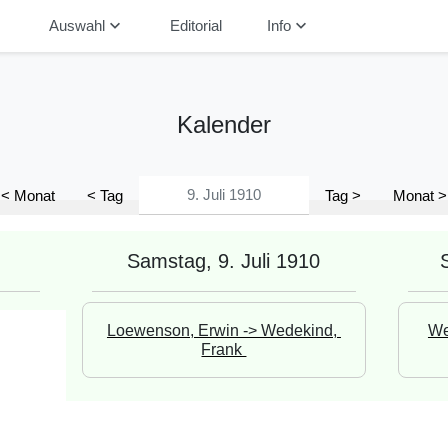
down
keyboard_arrow_down
keyboard_arrow_down
Auswahl
Editorial
Info
Kalender
< Monat
< Tag
Tag >
Monat >
Samstag, 9. Juli 1910
Loewenson, Erwin -> Wedekind, 
We
Frank 