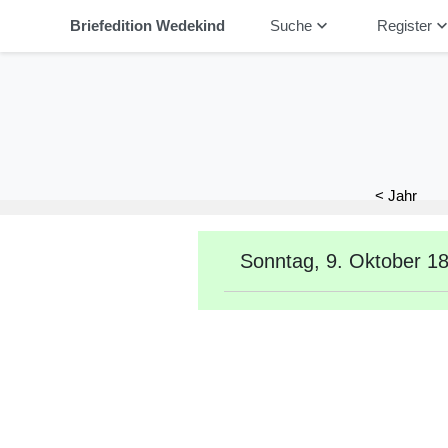
keyboard_arrow_down
keyboard_arrow_
Briefedition Wedekind
Suche
Register
< Jahr
Sonntag, 9. Oktober 1