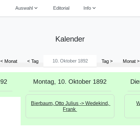
down
keyboard_arrow_down
keyboard_arrow_down
Auswahl
Editorial
Info
Kalender
< Monat
< Tag
Tag >
Monat >
892
Montag, 10. Oktober 1892
Die
Bierbaum, Otto Julius -> Wedekind, 
W
Frank 