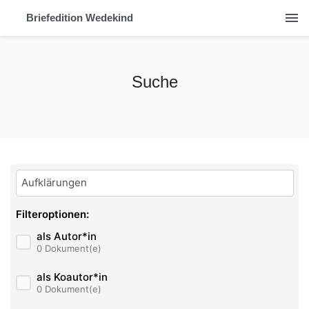
menu
Briefedition Wedekind
Suche
Bitte geben Sie hier ihren Suchbegriff ein:
Filteroptionen:
als Autor*in
0 Dokument(e)
als Koautor*in
0 Dokument(e)