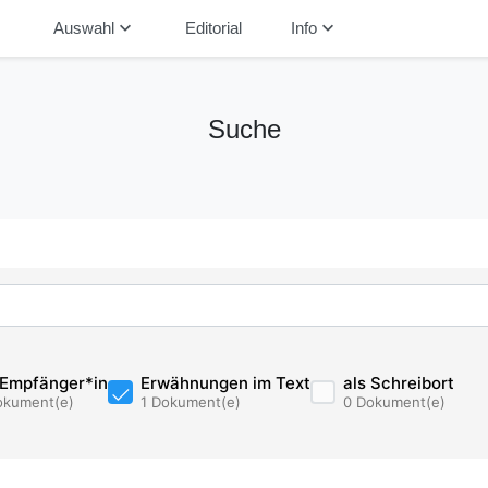
down
keyboard_arrow_down
keyboard_arrow_down
Auswahl
Editorial
Info
Suche
 Empfänger*in
Erwähnungen im Text
als Schreibort
okument(e)
1 Dokument(e)
0 Dokument(e)