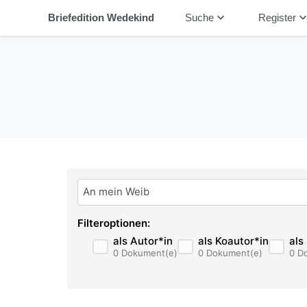
keyboard_arrow_down
keyboard_arrow_
Briefedition Wedekind
Suche
Register
Bitte geben Sie hier ihren Suchbegriff ein:
Filteroptionen:
als Autor*in
als Koautor*in
als
0 Dokument(e)
0 Dokument(e)
0 D