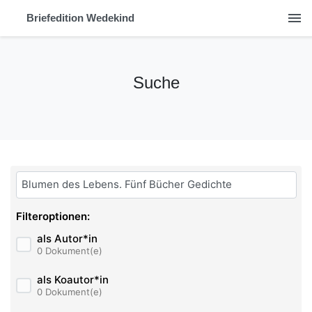
menu
Briefedition Wedekind
Suche
Bitte geben Sie hier ihren Suchbegriff ein:
Filteroptionen:
als Autor*in
0 Dokument(e)
als Koautor*in
0 Dokument(e)