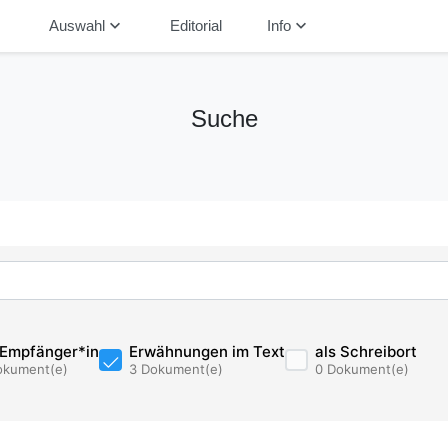
down
keyboard_arrow_down
keyboard_arrow_down
Auswahl
Editorial
Info
Suche
 Empfänger*in
Erwähnungen im Text
als Schreibort
okument(e)
3 Dokument(e)
0 Dokument(e)