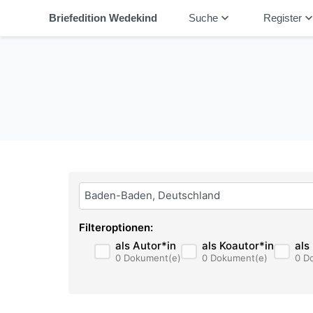
keyboard_arrow_down
keyboard_arrow_
Briefedition Wedekind
Suche
Register
Bitte geben Sie hier ihren Suchbegriff ein:
Filteroptionen:
als Autor*in
als Koautor*in
als
0 Dokument(e)
0 Dokument(e)
0 D