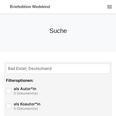
menu
Briefedition Wedekind
Suche
Bitte geben Sie hier ihren Suchbegriff ein:
Filteroptionen:
als Autor*in
0 Dokument(e)
als Koautor*in
0 Dokument(e)