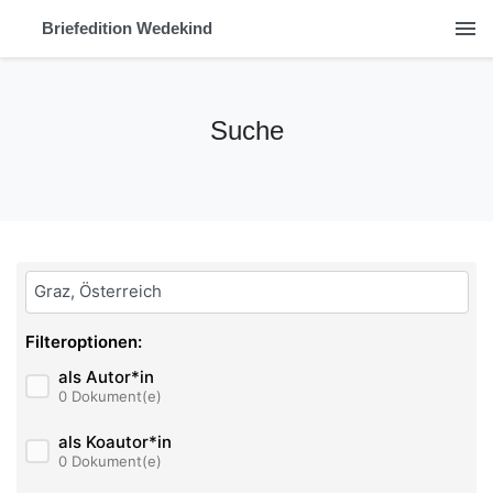
menu
Briefedition Wedekind
Suche
Bitte geben Sie hier ihren Suchbegriff ein:
Filteroptionen:
als Autor*in
0 Dokument(e)
als Koautor*in
0 Dokument(e)