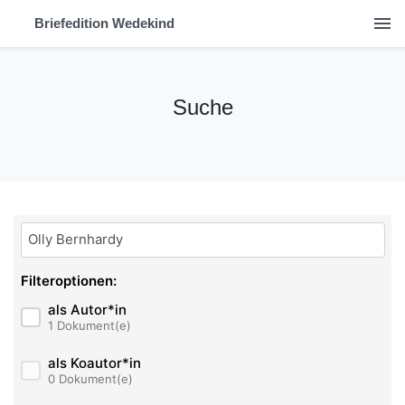
menu
Briefedition Wedekind
Suche
Bitte geben Sie hier ihren Suchbegriff ein:
Filteroptionen:
als Autor*in
1 Dokument(e)
als Koautor*in
0 Dokument(e)