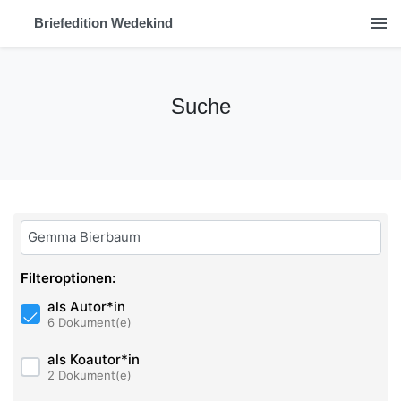
menu
Briefedition Wedekind
Suche
Bitte geben Sie hier ihren Suchbegriff ein:
Filteroptionen:
als Autor*in
6 Dokument(e)
als Koautor*in
2 Dokument(e)