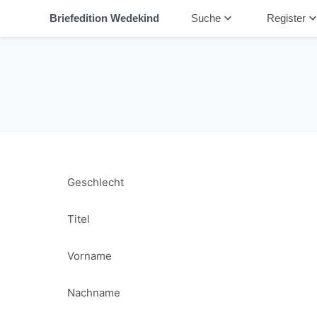
keyboard_arrow_down
keyboard_arrow_
Briefedition Wedekind
Suche
Register
Geschlecht
Titel
Vorname
Nachname