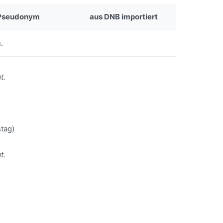
Pseudonym
aus DNB importiert
.
t.
tag)
t.