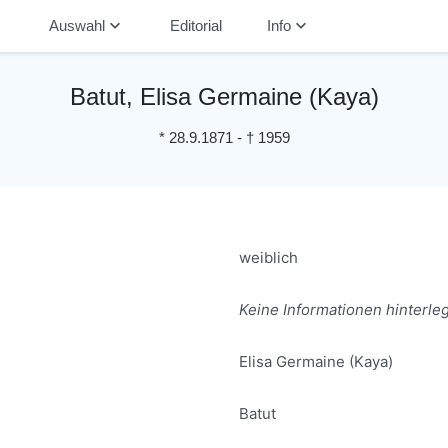
down
keyboard_arrow_down
keyboard_arrow_down
Auswahl
Editorial
Info
Batut, Elisa Germaine (Kaya)
*
28.9.1871
-
†
1959
weiblich
Keine Informationen hinterleg
Elisa Germaine (Kaya)
Batut