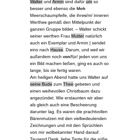
Walter
und
Armin
sind dafür
um
so
besser und ebenso die
Meh
Meerschaumpfeife, die ihre
s
/m/ inneren
Werthe
s
gemäß den Mittelpunkt der
ganzen Gruppe bildet. – Walter schickt
seiner werthen
Frau
Mutter
natürlich
auch ein Exemplar und
Armin | sendet
eins nach
Hause
. Darum, und weil wir
außerdem noch
von
/für/ jeden von uns
ein Bild machen ließen, ging es auch so
lange, bis sie fertig waren.
Am heiligen Abend hatte uns Walter auf
seine Bude
zum
Thee
gebeten und
einen weihevollen Christbaum dazu
angezündet. Wie erstaunten wir aber
als gleich auch eine Bescheerung
darunter lag. Es waren die prachtvollen
Bärenmutzen
mit den vielbedeutenden
Zeichnungen und mit den Sprüchlein
von mir wolbekannter Hand darauf.
Tausend Dank, liebe Tante für die süße,