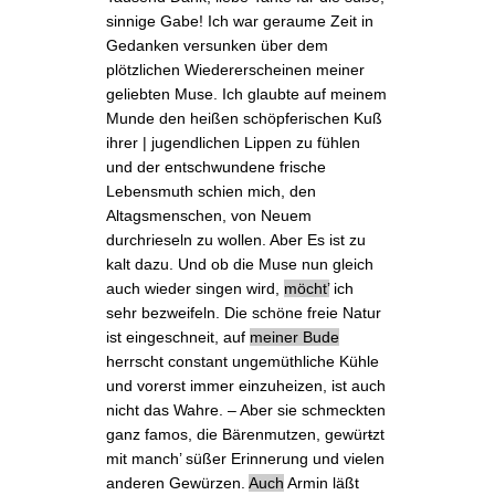
sinnige Gabe! Ich war geraume Zeit in
Gedanken versunken über dem
plötzlichen Wiedererscheinen meiner
geliebten Muse
. Ich glaubte auf meinem
Munde den heißen schöpferischen Kuß
ihrer | jugendlichen Lippen zu fühlen
und der entschwundene frische
Lebensmuth schien mich, den
Altagsmenschen
, von Neuem
durchrieseln zu wollen. Aber Es ist
zu
kalt
dazu. Und ob die Muse nun gleich
auch wieder singen wird,
möcht’
ich
sehr bezweifeln. Die schöne freie Natur
ist eingeschneit, auf
meiner Bude
herrscht constant ungemüthliche Kühle
und vorerst immer einzuheizen, ist auch
nicht das Wahre. – Aber sie schmeckten
ganz famos, die Bärenmutzen, gewür
t
zt
mit manch’ süßer Erinnerung und vielen
anderen Gewürzen.
Auch
Armin läßt