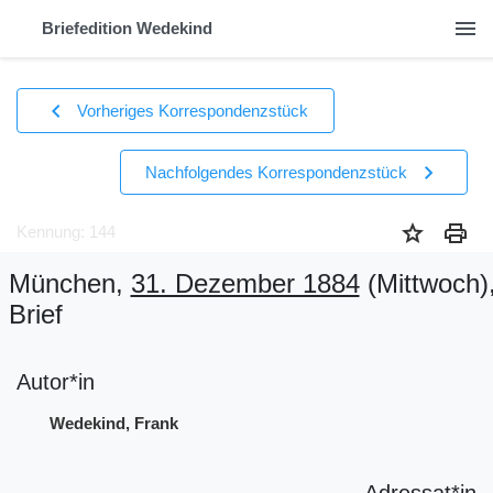
menu
Briefedition Wedekind
chevron_left
Vorheriges Korrespondenzstück
chevron_right
Nachfolgendes Korrespondenzstück
star
print
Kennung: 144
München,
31. Dezember 1884
(Mittwoch)
Brief
Autor*in
Wedekind, Frank
Adressat*in