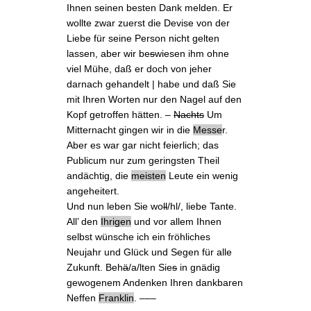
Ihnen seinen besten Dank melden. Er
wollte zwar zuerst die Devise von der
Liebe für seine Person nicht gelten
lassen, aber wir be
s
wiesen ihm ohne
viel Mühe, daß er doch von jeher
darnach gehandelt | habe und daß Sie
mit Ihren Worten nur den Nagel auf den
Kopf getroffen hätten. –
Nachts
Um
Mitternacht gingen wir in die
Messe
r
.
Aber es war gar nicht feierlich; das
Publicum nur zum geringsten Theil
andächtig, die
meisten
Leute ein wenig
angeheitert.
Und nun leben Sie wo
ll
/hl/, liebe Tante.
All’ den
Ihrigen
und vor allem Ihnen
selbst wünsche ich ein fröhliches
Neujahr und Glück und Segen für alle
Zukunft. Beh
ä
/a/lten Sie
s
in gnädig
gewogenem Andenken Ihren dankbaren
Neffen
Franklin
. –––